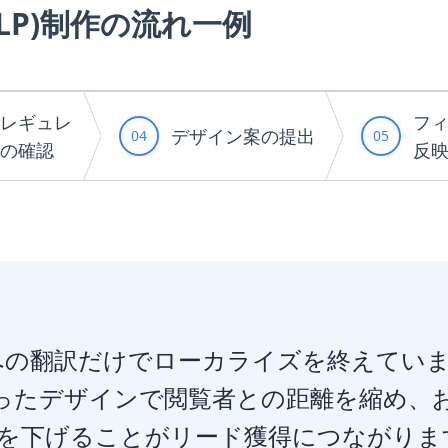
P)制作
の流れ一例
レギュレ
フ
デザイン案の提出
04
05
の確認
反
への翻訳だけでローカライズを終えてい
ったデザインで閲覧者との距離を縮め、
を下げることがリード獲得につながりま