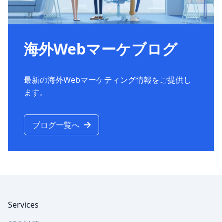
海外Webマーケブログ
最新の海外Webマーケティング情報をご提供し
ます。
ブログ一覧へ
Footer
Services